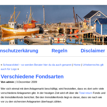
nschutzerkärung
Regeln
Disclaimer
«
Schwarzkittel – so werden Berater hier du da auch genannt
|
Home
|
Urheberrechts gilt
auch für Logo
»
Verschiedene Fondsarten
Von admin
| 3.Dezember 2009
Wer sich einmal mit dem Anlagemarkt beschäftigt, wird feststellen, dass es dort sehr viele
verschiedene Anlagearten gibt. In der heutigen Zeit wird oft über die
Total return
Fonds und
die Immobilienfonds berichtet. Bei den Immobilienfonds liegt es daran, dass sie nach wie
vor zu den sichersten Anlagearten überhaupt zählen.