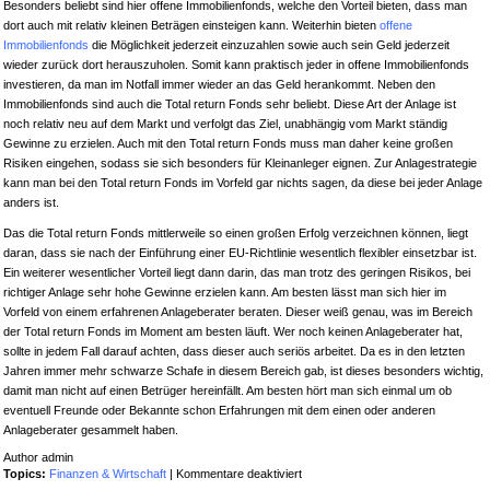
Besonders beliebt sind hier offene Immobilienfonds, welche den Vorteil bieten, dass man
dort auch mit relativ kleinen Beträgen einsteigen kann. Weiterhin bieten
offene
Immobilienfonds
die Möglichkeit jederzeit einzuzahlen sowie auch sein Geld jederzeit
wieder zurück dort herauszuholen. Somit kann praktisch jeder in offene Immobilienfonds
investieren, da man im Notfall immer wieder an das Geld herankommt. Neben den
Immobilienfonds sind auch die Total return Fonds sehr beliebt. Diese Art der Anlage ist
noch relativ neu auf dem Markt und verfolgt das Ziel, unabhängig vom Markt ständig
Gewinne zu erzielen. Auch mit den Total return Fonds muss man daher keine großen
Risiken eingehen, sodass sie sich besonders für Kleinanleger eignen. Zur Anlagestrategie
kann man bei den Total return Fonds im Vorfeld gar nichts sagen, da diese bei jeder Anlage
anders ist.
Das die Total return Fonds mittlerweile so einen großen Erfolg verzeichnen können, liegt
daran, dass sie nach der Einführung einer EU-Richtlinie wesentlich flexibler einsetzbar ist.
Ein weiterer wesentlicher Vorteil liegt dann darin, das man trotz des geringen Risikos, bei
richtiger Anlage sehr hohe Gewinne erzielen kann. Am besten lässt man sich hier im
Vorfeld von einem erfahrenen Anlageberater beraten. Dieser weiß genau, was im Bereich
der Total return Fonds im Moment am besten läuft. Wer noch keinen Anlageberater hat,
sollte in jedem Fall darauf achten, dass dieser auch seriös arbeitet. Da es in den letzten
Jahren immer mehr schwarze Schafe in diesem Bereich gab, ist dieses besonders wichtig,
damit man nicht auf einen Betrüger hereinfällt. Am besten hört man sich einmal um ob
eventuell Freunde oder Bekannte schon Erfahrungen mit dem einen oder anderen
Anlageberater gesammelt haben.
Author admin
für
Topics:
Finanzen & Wirtschaft
|
Kommentare deaktiviert