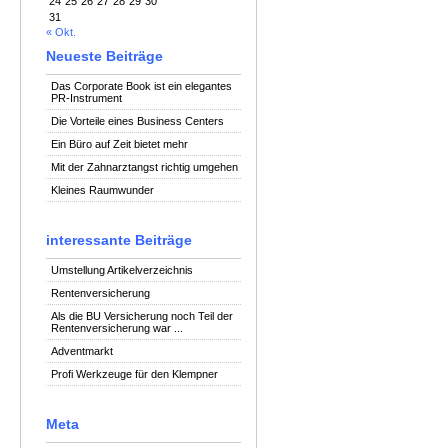
24
25
26
27
28
29
30
31
« Okt.
Neueste Beiträge
Das Corporate Book ist ein elegantes
PR-Instrument
Die Vorteile eines Business Centers
Ein Büro auf Zeit bietet mehr
Mit der Zahnarztangst richtig umgehen
Kleines Raumwunder
interessante Beiträge
Umstellung Artikelverzeichnis
Rentenversicherung
Als die BU Versicherung noch Teil der
Rentenversicherung war ...
Adventmarkt
Profi Werkzeuge für den Klempner
Meta