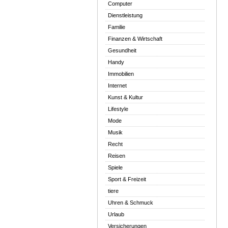
Computer
Dienstleistung
Familie
Finanzen & Wirtschaft
Gesundheit
Handy
Immobilien
Internet
Kunst & Kultur
Lifestyle
Mode
Musik
Recht
Reisen
Spiele
Sport & Freizeit
tiere
Uhren & Schmuck
Urlaub
Versicherungen