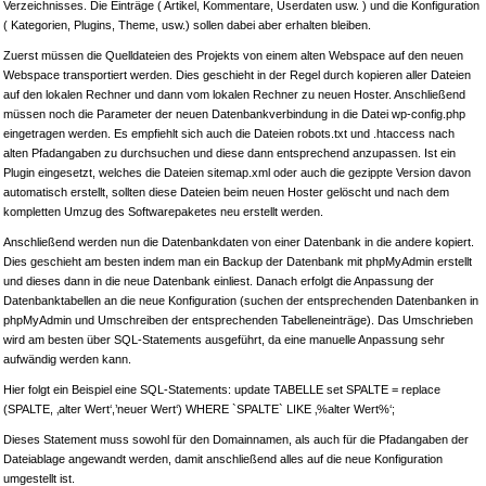
Verzeichnisses. Die Einträge ( Artikel, Kommentare, Userdaten usw. ) und die Konfiguration
( Kategorien, Plugins, Theme, usw.) sollen dabei aber erhalten bleiben.
Zuerst müssen die Quelldateien des Projekts von einem alten Webspace auf den neuen
Webspace transportiert werden. Dies geschieht in der Regel durch kopieren aller Dateien
auf den lokalen Rechner und dann vom lokalen Rechner zu neuen Hoster. Anschließend
müssen noch die Parameter der neuen Datenbankverbindung in die Datei wp-config.php
eingetragen werden. Es empfiehlt sich auch die Dateien robots.txt und .htaccess nach
alten Pfadangaben zu durchsuchen und diese dann entsprechend anzupassen. Ist ein
Plugin eingesetzt, welches die Dateien sitemap.xml oder auch die gezippte Version davon
automatisch erstellt, sollten diese Dateien beim neuen Hoster gelöscht und nach dem
kompletten Umzug des Softwarepaketes neu erstellt werden.
Anschließend werden nun die Datenbankdaten von einer Datenbank in die andere kopiert.
Dies geschieht am besten indem man ein Backup der Datenbank mit phpMyAdmin erstellt
und dieses dann in die neue Datenbank einliest. Danach erfolgt die Anpassung der
Datenbanktabellen an die neue Konfiguration (suchen der entsprechenden Datenbanken in
phpMyAdmin und Umschreiben der entsprechenden Tabelleneinträge). Das Umschrieben
wird am besten über SQL-Statements ausgeführt, da eine manuelle Anpassung sehr
aufwändig werden kann.
Hier folgt ein Beispiel eine SQL-Statements: update TABELLE set SPALTE = replace
(SPALTE, ‚alter Wert‘,’neuer Wert‘) WHERE `SPALTE` LIKE ‚%alter Wert%‘;
Dieses Statement muss sowohl für den Domainnamen, als auch für die Pfadangaben der
Dateiablage angewandt werden, damit anschließend alles auf die neue Konfiguration
umgestellt ist.