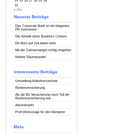
24
25
26
27
28
29
30
31
« Okt.
Neueste Beiträge
Das Corporate Book ist ein elegantes
PR-Instrument
Die Vorteile eines Business Centers
Ein Büro auf Zeit bietet mehr
Mit der Zahnarztangst richtig umgehen
Kleines Raumwunder
interessante Beiträge
Umstellung Artikelverzeichnis
Rentenversicherung
Als die BU Versicherung noch Teil der
Rentenversicherung war ...
Adventmarkt
Profi Werkzeuge für den Klempner
Meta