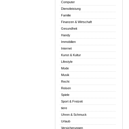
Computer
Dienstleistung
Familie
Finanzen & Wirtschaft
Gesundheit
Handy
Immobilien
Internet
Kunst & Kultur
Lifestyle
Mode
Musik
Recht
Reisen
Spiele
Sport & Freizeit
tiere
Uhren & Schmuck
Urlaub
Versicherungen