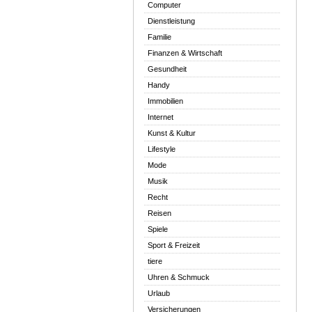
Computer
Dienstleistung
Familie
Finanzen & Wirtschaft
Gesundheit
Handy
Immobilien
Internet
Kunst & Kultur
Lifestyle
Mode
Musik
Recht
Reisen
Spiele
Sport & Freizeit
tiere
Uhren & Schmuck
Urlaub
Versicherungen