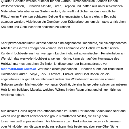
Qualität. Geboten werden Zubehör für den Garten, Terrassendielen, Saunen für den
Wellnessbereich, Fußböden aller Art, Türen, Treppen und Platten aus unterschiedlichen
Materialien. Wer über einen Garten verfügt, der weiß mit Sicherheit das gemütliche
Plätzchen im Freien zu schätzen. Bei der Gartengestaltung kann vieles in Betracht
gezogen werden. Viele legen ein Gemüse- oder Kräuterbeet an, um sich stets an frischen
Kräutern und Gemüsesorten bedienen zu können.
Sehr platzsparend und rückenschonend sind sogenannte Hochbeete, die ein angenehmes
Arbeiten im Garten ermöglichen können. Der Fachmarkt von Holzwurm bietet seinen
Kunden Hochbeete aus hochwertigem Lärchenholz, mit automatischem Fensterheber an.
Wer sich das wertvolle Hochbeet ansehen möchte, kann sich auf der Homepage des
Holzfachmarktes umsehen. Zu finden ist diese unter der Internetadresse von
fachmarkt.holzwurm.at
. Wer nach einem passenden Fußboden sucht, der findet beim
Holzhandel Parkett-, Vinyl-, Kork-, Laminat-, Furnier- oder Linol-Böden, die ein
angenehmes Trittgefühl gestatten und zudem den Wohnbereich aufwerten können.
Geboten werden Markenböden von guter Qualität, die eine lange Lebensdauer garantieren.
Holz ist ein beliebtes Material, welches Wärme in den Raum bringt und ein gemütliches
Ambiente schafft.
Aus diesem Grund liegen Parkettböden hoch im Trend. Der schöne Boden kann sehr edel
wirken und gestattet nebenbei eine große Naturfarben-Vielfalt, die sich jedem
Einrichtungsstil anpassen kann. Als Alternative zum Parkettboden bieten sich Laminat-
oder Vinylböden an, die zwar nicht aus echtem Holz bestehen, aber eine Oberfläche