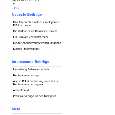
24
25
26
27
28
29
30
31
« Okt.
Neueste Beiträge
Das Corporate Book ist ein elegantes
PR-Instrument
Die Vorteile eines Business Centers
Ein Büro auf Zeit bietet mehr
Mit der Zahnarztangst richtig umgehen
Kleines Raumwunder
interessante Beiträge
Umstellung Artikelverzeichnis
Rentenversicherung
Als die BU Versicherung noch Teil der
Rentenversicherung war ...
Adventmarkt
Profi Werkzeuge für den Klempner
Meta