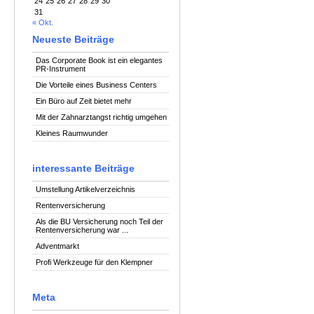
24
25
26
27
28
29
30
31
« Okt.
Neueste Beiträge
Das Corporate Book ist ein elegantes
PR-Instrument
Die Vorteile eines Business Centers
Ein Büro auf Zeit bietet mehr
Mit der Zahnarztangst richtig umgehen
Kleines Raumwunder
interessante Beiträge
Umstellung Artikelverzeichnis
Rentenversicherung
Als die BU Versicherung noch Teil der
Rentenversicherung war ...
Adventmarkt
Profi Werkzeuge für den Klempner
Meta