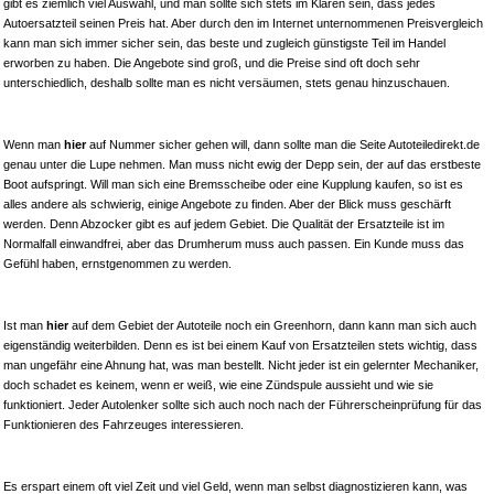
gibt es ziemlich viel Auswahl, und man sollte sich stets im Klaren sein, dass jedes
Autoersatzteil seinen Preis hat. Aber durch den im Internet unternommenen Preisvergleich
kann man sich immer sicher sein, das beste und zugleich günstigste Teil im Handel
erworben zu haben. Die Angebote sind groß, und die Preise sind oft doch sehr
unterschiedlich, deshalb sollte man es nicht versäumen, stets genau hinzuschauen.
Wenn man
hier
auf Nummer sicher gehen will, dann sollte man die Seite Autoteiledirekt.de
genau unter die Lupe nehmen. Man muss nicht ewig der Depp sein, der auf das erstbeste
Boot aufspringt. Will man sich eine Bremsscheibe oder eine Kupplung kaufen, so ist es
alles andere als schwierig, einige Angebote zu finden. Aber der Blick muss geschärft
werden. Denn Abzocker gibt es auf jedem Gebiet. Die Qualität der Ersatzteile ist im
Normalfall einwandfrei, aber das Drumherum muss auch passen. Ein Kunde muss das
Gefühl haben, ernstgenommen zu werden.
Ist man
hier
auf dem Gebiet der Autoteile noch ein Greenhorn, dann kann man sich auch
eigenständig weiterbilden. Denn es ist bei einem Kauf von Ersatzteilen stets wichtig, dass
man ungefähr eine Ahnung hat, was man bestellt. Nicht jeder ist ein gelernter Mechaniker,
doch schadet es keinem, wenn er weiß, wie eine Zündspule aussieht und wie sie
funktioniert. Jeder Autolenker sollte sich auch noch nach der Führerscheinprüfung für das
Funktionieren des Fahrzeuges interessieren.
Es erspart einem oft viel Zeit und viel Geld, wenn man selbst diagnostizieren kann, was