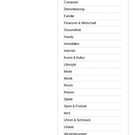
Computer
Dienstleistung
Familie
Finanzen & Wirtschaft
Gesundheit
Handy
Immobilien
Internet
Kunst & Kultur
Lifestyle
Mode
Musik
Recht
Reisen
Spiele
Sport & Freizeit
tiere
Uhren & Schmuck
Urlaub
Versicherungen