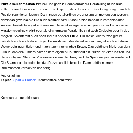
Puzzle selber machen
trifft voll und ganz zu, denn außer die Herstellung muss alles
selber gemacht werden. Erst das Foto knipsen, dies dann zur Entwicklung bringen und als
Puzzle zuschicken lassen. Dann muss es allerdings erst mal zusammengesetzt werden,
damit das gewünschte Bild auch sichtbar wird. Diese Puzzle können in verschiedenen
Formen bestellt bzw. gekauft werden. Dabei ist es egal, ob das gewünschte Bild auf einer
Herzform gedruckt wird oder als ein normales Puzzle. Es sind auch Dreiecke oder Kreise
möglich. So entsteht auch noch mal ein anderer Effekt. Für diese Bilderpuzzle gibt es
natürlich auch noch die richtigen Bilderrahmen. Puzzle selber machen, ist auch auf diese
Weise sehr gut möglich und macht auch noch richtig Spass. Das schönste Motiv aus dem
Urlaub, von den Kindern oder seinem eigenen Haustier auf ein Puzzle drucken lassen und
dann loslegen. Allein das Zusammensetzen der Teile, baut die Spannung immer wieder auf.
Die Spannung, die bleibt, bis das Puzzle endlich fertig ist. Dann schön in einem
Bilderrahmen verpacken und fertig!
Author admin
für
Topics:
Sport & Freizeit
|
Kommentare deaktiviert
Fotopuzzle
in
unterschiedlichen
Kommentare geschlossen.
Formen