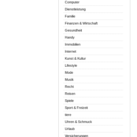
Computer
Dienstleistung
Familie
Finanzen & Wirtschaft
Gesundheit
Handy
Immobilien
Internet
Kunst & Kultur
Lifestyle
Mode
Musik
Recht
Reisen
Spiele
Sport & Freizeit
tiere
Uhren & Schmuck
Urlaub
Versicherungen