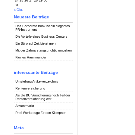
24
25
26
27
28
29
30
31
« Okt.
Neueste Beiträge
Das Corporate Book ist ein elegantes
PR-Instrument
Die Vorteile eines Business Centers
Ein Büro auf Zeit bietet mehr
Mit der Zahnarztangst richtig umgehen
Kleines Raumwunder
interessante Beiträge
Umstellung Artikelverzeichnis
Rentenversicherung
Als die BU Versicherung noch Teil der
Rentenversicherung war ...
Adventmarkt
Profi Werkzeuge für den Klempner
Meta