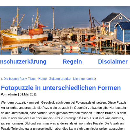
nschutzerkärung
Regeln
Disclaimer
«
Die besten Party Tipps
|
Home
|
Zeitung drucken leicht gemacht
»
Fotopuzzle in unterschiedlichen Formen
Von admin
| 31.Mai 2011
Wer gern puzzelt, kann sein Geschick auch gern bei Fotopuzzle einsetzen. Diese Puzzle
Art ist nichts anderes, als die Puzzle die es auch im Geschäft zu kaufen gibt. Nur besteht
da der Unterschied, dass vorher Bilder gemacht werden müssen. Einfach Bilder aus dem
Urlaub oder von der Hochzeit auf ein Puzzle verewigen lassen. Es ist mal was anderes,
als ein normales Bild und auch mal was anderes als ein normales Puzzle. Die Anzahl an
Puzzle Teile sind ganz unterschiedlich aber dies kann sich dann jeder selber aussuchen.