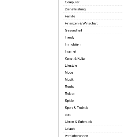
Computer
Dienstleistung
Familie
Finanzen & Wirtschaft
Gesundheit
Handy
Immobilien
Internet
Kunst & Kultur
Lifestyle
Mode
Musik
Recht
Reisen
Spiele
Sport & Freizeit
tiere
Uhren & Schmuck
Urlaub
Versicherungen