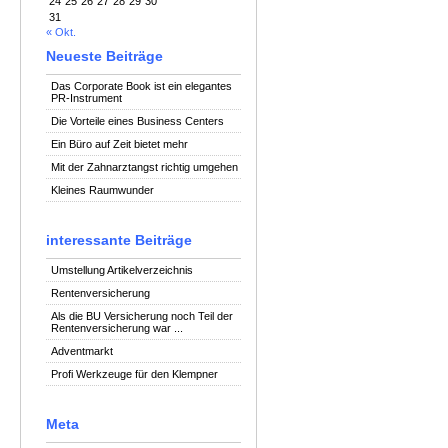
24
25
26
27
28
29
30
31
« Okt.
Neueste Beiträge
Das Corporate Book ist ein elegantes
PR-Instrument
Die Vorteile eines Business Centers
Ein Büro auf Zeit bietet mehr
Mit der Zahnarztangst richtig umgehen
Kleines Raumwunder
interessante Beiträge
Umstellung Artikelverzeichnis
Rentenversicherung
Als die BU Versicherung noch Teil der
Rentenversicherung war ...
Adventmarkt
Profi Werkzeuge für den Klempner
Meta