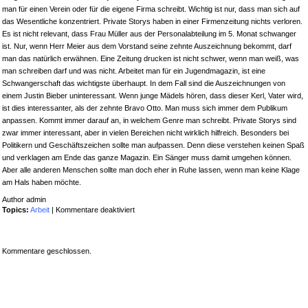
man für einen Verein oder für die eigene Firma schreibt. Wichtig ist nur, dass man sich auf
das Wesentliche konzentriert. Private Storys haben in einer Firmenzeitung nichts verloren.
Es ist nicht relevant, dass Frau Müller aus der Personalabteilung im 5. Monat schwanger
ist. Nur, wenn Herr Meier aus dem Vorstand seine zehnte Auszeichnung bekommt, darf
man das natürlich erwähnen. Eine Zeitung drucken ist nicht schwer, wenn man weiß, was
man schreiben darf und was nicht. Arbeitet man für ein Jugendmagazin, ist eine
Schwangerschaft das wichtigste überhaupt. In dem Fall sind die Auszeichnungen von
einem Justin Bieber uninteressant. Wenn junge Mädels hören, dass dieser Kerl, Vater wird,
ist dies interessanter, als der zehnte Bravo Otto. Man muss sich immer dem Publikum
anpassen. Kommt immer darauf an, in welchem Genre man schreibt. Private Storys sind
zwar immer interessant, aber in vielen Bereichen nicht wirklich hilfreich. Besonders bei
Politikern und Geschäftszeichen sollte man aufpassen. Denn diese verstehen keinen Spaß
und verklagen am Ende das ganze Magazin. Ein Sänger muss damit umgehen können.
Aber alle anderen Menschen sollte man doch eher in Ruhe lassen, wenn man keine Klage
am Hals haben möchte.
Author admin
für
Topics:
Arbeit
|
Kommentare deaktiviert
Zeitung
drucken
leicht
Kommentare geschlossen.
gemacht