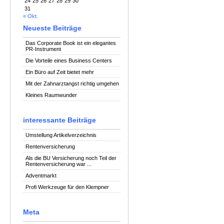
24
25
26
27
28
29
30
31
« Okt.
Neueste Beiträge
Das Corporate Book ist ein elegantes
PR-Instrument
Die Vorteile eines Business Centers
Ein Büro auf Zeit bietet mehr
Mit der Zahnarztangst richtig umgehen
Kleines Raumwunder
interessante Beiträge
Umstellung Artikelverzeichnis
Rentenversicherung
Als die BU Versicherung noch Teil der
Rentenversicherung war ...
Adventmarkt
Profi Werkzeuge für den Klempner
Meta