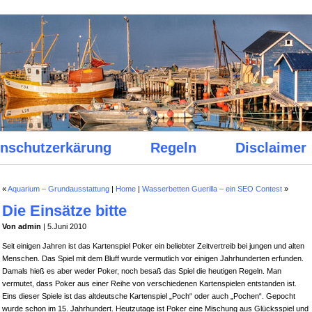
nschutzerkärung
Regeln
Disclaimer
«
Aquarium – Grundausstattung
|
Home
|
Wasserbetten Guerilla – ein SEO Contest
»
Die Einsätze bitte
Von admin
| 5.Juni 2010
Seit einigen Jahren ist das Kartenspiel Poker ein beliebter Zeitvertreib bei jungen und alten
Menschen. Das Spiel mit dem Bluff wurde vermutlich vor einigen Jahrhunderten erfunden.
Damals hieß es aber weder Poker, noch besaß das Spiel die heutigen Regeln. Man
vermutet, dass Poker aus einer Reihe von verschiedenen Kartenspielen entstanden ist.
Eins dieser Spiele ist das altdeutsche Kartenspiel „Poch“ oder auch „Pochen“. Gepocht
wurde schon im 15. Jahrhundert. Heutzutage ist Poker eine Mischung aus Glücksspiel und