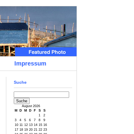
Impressum
Suche
August 2026
M
D
M
D
F
S
S
1
2
3
4
5
6
7
8
9
10
11
12
13
14
15
16
17
18
19
20
21
22
23