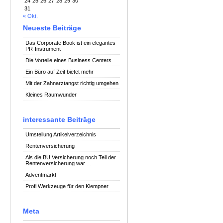
24
25
26
27
28
29
30
31
« Okt.
Neueste Beiträge
Das Corporate Book ist ein elegantes
PR-Instrument
Die Vorteile eines Business Centers
Ein Büro auf Zeit bietet mehr
Mit der Zahnarztangst richtig umgehen
Kleines Raumwunder
interessante Beiträge
Umstellung Artikelverzeichnis
Rentenversicherung
Als die BU Versicherung noch Teil der
Rentenversicherung war ...
Adventmarkt
Profi Werkzeuge für den Klempner
Meta