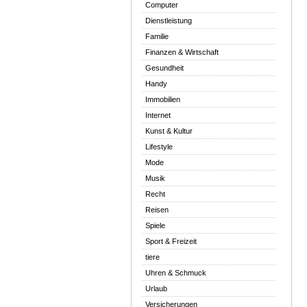
Computer
Dienstleistung
Familie
Finanzen & Wirtschaft
Gesundheit
Handy
Immobilien
Internet
Kunst & Kultur
Lifestyle
Mode
Musik
Recht
Reisen
Spiele
Sport & Freizeit
tiere
Uhren & Schmuck
Urlaub
Versicherungen