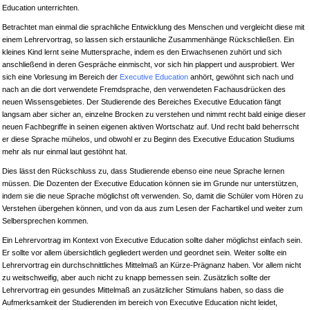
Education unterrichten.
Betrachtet man einmal die sprachliche Entwicklung des Menschen und vergleicht diese mit
einem Lehrervortrag, so lassen sich erstaunliche Zusammenhänge Rückschließen. Ein
kleines Kind lernt seine Muttersprache, indem es den Erwachsenen zuhört und sich
anschließend in deren Gespräche einmischt, vor sich hin plappert und ausprobiert. Wer
sich eine Vorlesung im Bereich der
Executive Education
anhört, gewöhnt sich nach und
nach an die dort verwendete Fremdsprache, den verwendeten Fachausdrücken des
neuen Wissensgebietes. Der Studierende des Bereiches Executive Education fängt
langsam aber sicher an, einzelne Brocken zu verstehen und nimmt recht bald einige dieser
neuen Fachbegriffe in seinen eigenen aktiven Wortschatz auf. Und recht bald beherrscht
er diese Sprache mühelos, und obwohl er zu Beginn des Executive Education Studiums
mehr als nur einmal laut gestöhnt hat.
Dies lässt den Rückschluss zu, dass Studierende ebenso eine neue Sprache lernen
müssen. Die Dozenten der Executive Education können sie im Grunde nur unterstützen,
indem sie die neue Sprache möglichst oft verwenden. So, damit die Schüler vom Hören zu
Verstehen übergehen können, und von da aus zum Lesen der Fachartikel und weiter zum
Selbersprechen kommen.
Ein Lehrervortrag im Kontext von Executive Education sollte daher möglichst einfach sein.
Er sollte vor allem übersichtlich gegliedert werden und geordnet sein. Weiter sollte ein
Lehrervortrag ein durchschnittliches Mittelmaß an Kürze-Prägnanz haben. Vor allem nicht
zu weitschweifig, aber auch nicht zu knapp bemessen sein. Zusätzlich sollte der
Lehrervortrag ein gesundes Mittelmaß an zusätzlicher Stimulans haben, so dass die
Aufmerksamkeit der Studierenden im bereich von Executive Education nicht leidet,