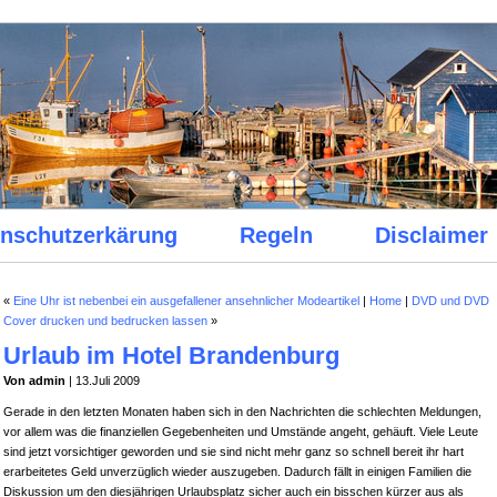
nschutzerkärung
Regeln
Disclaimer
«
Eine Uhr ist nebenbei ein ausgefallener ansehnlicher Modeartikel
|
Home
|
DVD und DVD
Cover drucken und bedrucken lassen
»
Urlaub im Hotel Brandenburg
Von admin
| 13.Juli 2009
Gerade in den letzten Monaten haben sich in den Nachrichten die schlechten Meldungen,
vor allem was die finanziellen Gegebenheiten und Umstände angeht, gehäuft. Viele Leute
sind jetzt vorsichtiger geworden und sie sind nicht mehr ganz so schnell bereit ihr hart
erarbeitetes Geld unverzüglich wieder auszugeben. Dadurch fällt in einigen Familien die
Diskussion um den diesjährigen Urlaubsplatz sicher auch ein bisschen kürzer aus als