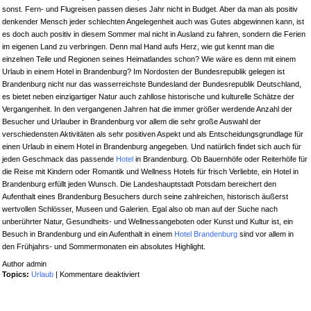
sonst. Fern- und Flugreisen passen dieses Jahr nicht in Budget. Aber da man als positiv
denkender Mensch jeder schlechten Angelegenheit auch was Gutes abgewinnen kann, ist
es doch auch positiv in diesem Sommer mal nicht in Ausland zu fahren, sondern die Ferien
im eigenen Land zu verbringen. Denn mal Hand aufs Herz, wie gut kennt man die
einzelnen Teile und Regionen seines Heimatlandes schon? Wie wäre es denn mit einem
Urlaub in einem Hotel in Brandenburg? Im Nordosten der Bundesrepublik gelegen ist
Brandenburg nicht nur das wasserreichste Bundesland der Bundesrepublik Deutschland,
es bietet neben einzigartiger Natur auch zahllose historische und kulturelle Schätze der
Vergangenheit. In den vergangenen Jahren hat die immer größer werdende Anzahl der
Besucher und Urlauber in Brandenburg vor allem die sehr große Auswahl der
verschiedensten Aktivitäten als sehr positiven Aspekt und als Entscheidungsgrundlage für
einen Urlaub in einem Hotel in Brandenburg angegeben. Und natürlich findet sich auch für
jeden Geschmack das passende
Hotel
in Brandenburg. Ob Bauernhöfe oder Reiterhöfe für
die Reise mit Kindern oder Romantik und Wellness Hotels für frisch Verliebte, ein Hotel in
Brandenburg erfüllt jeden Wunsch. Die Landeshauptstadt Potsdam bereichert den
Aufenthalt eines Brandenburg Besuchers durch seine zahlreichen, historisch äußerst
wertvollen Schlösser, Museen und Galerien. Egal also ob man auf der Suche nach
unberührter Natur, Gesundheits- und Wellnessangeboten oder Kunst und Kultur ist, ein
Besuch in Brandenburg und ein Aufenthalt in einem
Hotel Brandenburg
sind vor allem in
den Frühjahrs- und Sommermonaten ein absolutes Highlight.
Author admin
für
Topics:
Urlaub
|
Kommentare deaktiviert
Urlaub
im