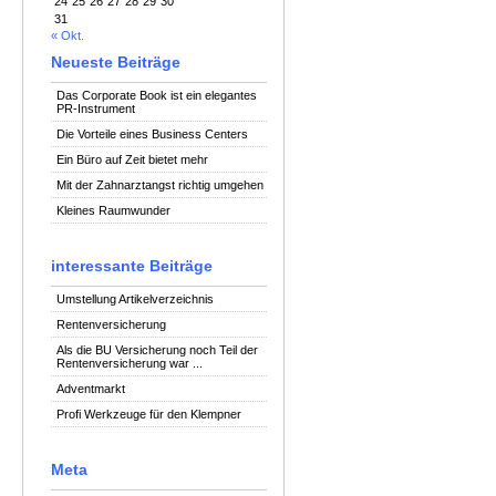
24
25
26
27
28
29
30
31
« Okt.
Neueste Beiträge
Das Corporate Book ist ein elegantes
PR-Instrument
Die Vorteile eines Business Centers
Ein Büro auf Zeit bietet mehr
Mit der Zahnarztangst richtig umgehen
Kleines Raumwunder
interessante Beiträge
Umstellung Artikelverzeichnis
Rentenversicherung
Als die BU Versicherung noch Teil der
Rentenversicherung war ...
Adventmarkt
Profi Werkzeuge für den Klempner
Meta