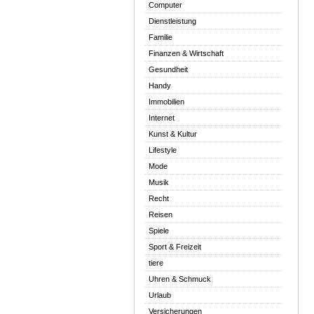
Computer
Dienstleistung
Familie
Finanzen & Wirtschaft
Gesundheit
Handy
Immobilien
Internet
Kunst & Kultur
Lifestyle
Mode
Musik
Recht
Reisen
Spiele
Sport & Freizeit
tiere
Uhren & Schmuck
Urlaub
Versicherungen