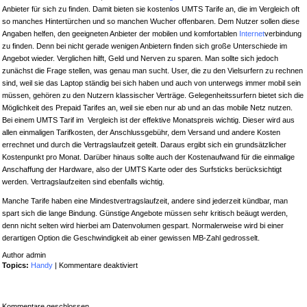
Anbieter für sich zu finden. Damit bieten sie kostenlos UMTS Tarife an, die im Vergleich oft
so manches Hintertürchen und so manchen Wucher offenbaren. Dem Nutzer sollen diese
Angaben helfen, den geeigneten Anbieter der mobilen und komfortablen
Internet
verbindung
zu finden. Denn bei nicht gerade wenigen Anbietern finden sich große Unterschiede im
Angebot wieder. Verglichen hilft, Geld und Nerven zu sparen. Man sollte sich jedoch
zunächst die Frage stellen, was genau man sucht. User, die zu den Vielsurfern zu rechnen
sind, weil sie das Laptop ständig bei sich haben und auch von unterwegs immer mobil sein
müssen, gehören zu den Nutzern klassischer Verträge. Gelegenheitssurfern bietet sich die
Möglichkeit des Prepaid Tarifes an, weil sie eben nur ab und an das mobile Netz nutzen.
Bei einem UMTS Tarif im Vergleich ist der effektive Monatspreis wichtig. Dieser wird aus
allen einmaligen Tarifkosten, der Anschlussgebühr, dem Versand und andere Kosten
errechnet und durch die Vertragslaufzeit geteilt. Daraus ergibt sich ein grundsätzlicher
Kostenpunkt pro Monat. Darüber hinaus sollte auch der Kostenaufwand für die einmalige
Anschaffung der Hardware, also der UMTS Karte oder des Surfsticks berücksichtigt
werden. Vertragslaufzeiten sind ebenfalls wichtig.
Manche Tarife haben eine Mindestvertragslaufzeit, andere sind jederzeit kündbar, man
spart sich die lange Bindung. Günstige Angebote müssen sehr kritisch beäugt werden,
denn nicht selten wird hierbei am Datenvolumen gespart. Normalerweise wird bi einer
derartigen Option die Geschwindigkeit ab einer gewissen MB-Zahl gedrosselt.
Author admin
für
Topics:
Handy
|
Kommentare deaktiviert
UMTS
Tarife
im
Kommentare geschlossen.