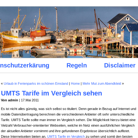
nschutzerkärung
Regeln
Disclaimer
«
Urlaub in Ferienparks im schönen Emsland
|
Home
|
Mehr Mut zum Abendkleid
»
UMTS Tarife im Vergleich sehen
Von admin
| 17.Mai 2011
Es ist nicht alles günstig, was sich selbst so tituliert. Denn gerade in Bezug auf Internet und
mobile Datenübertragung berechnen die verschiedenen Anbieter oft sehr unterschiedliche
Tarife. UMTS Tarife sollte man immer im Vergleich sehen. Die Möglichkeit hierzu bietet eine
Vielzahl Verbraucher-orientierter Webseiten, welche im Netz einen ausführlichen Vergleich
der aktuellen Anbieter vornimmt und ihre gefundenen Ergebnisse übersichtlich auflistet.
Diese Internetseiten bieten an,
UMTS Tarife im Vergleich
zu sehen und somit den besten