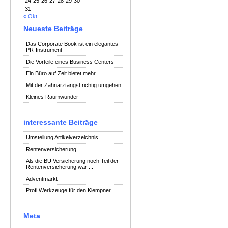
24
25
26
27
28
29
30
31
« Okt.
Neueste Beiträge
Das Corporate Book ist ein elegantes
PR-Instrument
Die Vorteile eines Business Centers
Ein Büro auf Zeit bietet mehr
Mit der Zahnarztangst richtig umgehen
Kleines Raumwunder
interessante Beiträge
Umstellung Artikelverzeichnis
Rentenversicherung
Als die BU Versicherung noch Teil der
Rentenversicherung war ...
Adventmarkt
Profi Werkzeuge für den Klempner
Meta