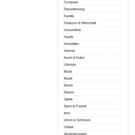
Computer
Dienstleistung
Familie
Finanzen & Wirtschaft
Gesundheit
Handy
Immobilien
Internet
Kunst & Kultur
Lifestyle
Mode
Musik
Recht
Reisen
Spiele
Sport & Freizeit
tiere
Uhren & Schmuck
Urlaub
Versicherungen