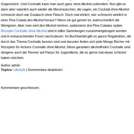
Gegenstück. Und Cocktails kann man auch ganz ohne Alkohol zubereiten. Nun gibt es
dann aber natürlich auch wieder die Misstrauischen, die sagen, ein Cocktail ohne Alkohol
schmeckt doch wie Goulasch ohne Fleisch. Doch mal ehrlich, wer schmeckt wirklich in
einer Pina Colada den Alkohol heraus? Wenn sie gut gemixt ist, wahrscheinlich die
Wenigsten. Aber man wird den Alkohol merken, spätestens drei Pina Coladas später.
Rezepte Cocktails ohne Alkohol
sind in tollen Sammlungen zusammengetragen worden
und in entsprechenden Foren nachzulesen. Im Buchhandel gibt es ganze Regalreihen, die
durch das Thema Cocktails besetzt sind und darunter finden sich jede Menge Bücher mit
Rezepten für leckere Cocktails ohne Alkohol. Diese garantiert alkoholfreien Cocktails sind
übrigens auch der Renner auf Partys für Jugendliche, die es gerne mal etwas schicker
haben möchten.
Author admin
für
Topics:
Lifestyle
|
Kommentare deaktiviert
Rezepte
für
Cocktails
Kommentare geschlossen.
ohne
Alkohol