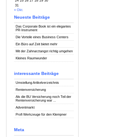
24
25
26
27
28
29
30
31
« Okt.
Neueste Beiträge
Das Corporate Book ist ein elegantes
PR-Instrument
Die Vorteile eines Business Centers
Ein Büro auf Zeit bietet mehr
Mit der Zahnarztangst richtig umgehen
Kleines Raumwunder
interessante Beiträge
Umstellung Artikelverzeichnis
Rentenversicherung
Als die BU Versicherung noch Teil der
Rentenversicherung war ...
Adventmarkt
Profi Werkzeuge für den Klempner
Meta