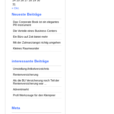
24
25
26
27
28
29
30
31
« Okt.
Neueste Beiträge
Das Corporate Book ist ein elegantes
PR-Instrument
Die Vorteile eines Business Centers
Ein Büro auf Zeit bietet mehr
Mit der Zahnarztangst richtig umgehen
Kleines Raumwunder
interessante Beiträge
Umstellung Artikelverzeichnis
Rentenversicherung
Als die BU Versicherung noch Teil der
Rentenversicherung war ...
Adventmarkt
Profi Werkzeuge für den Klempner
Meta