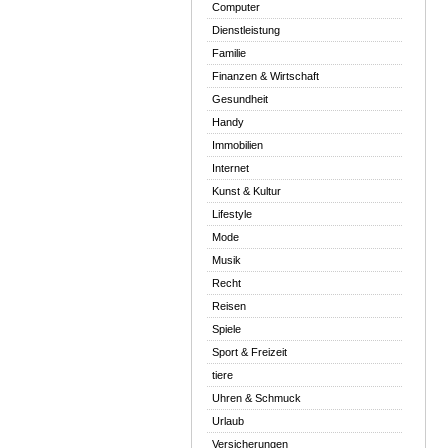
Computer
Dienstleistung
Familie
Finanzen & Wirtschaft
Gesundheit
Handy
Immobilien
Internet
Kunst & Kultur
Lifestyle
Mode
Musik
Recht
Reisen
Spiele
Sport & Freizeit
tiere
Uhren & Schmuck
Urlaub
Versicherungen