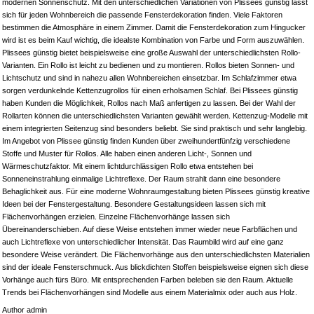
modernen Sonnenschutz. Mit den unterschiedlichen Variationen von Plissees günstig lässt
sich für jeden Wohnbereich die passende Fensterdekoration finden. Viele Faktoren
bestimmen die Atmosphäre in einem Zimmer. Damit die Fensterdekoration zum Hingucker
wird ist es beim Kauf wichtig, die idealste Kombination von Farbe und Form auszuwählen.
Plissees günstig bietet beispielsweise eine große Auswahl der unterschiedlichsten Rollo-
Varianten. Ein Rollo ist leicht zu bedienen und zu montieren. Rollos bieten Sonnen- und
Lichtschutz und sind in nahezu allen Wohnbereichen einsetzbar. Im Schlafzimmer etwa
sorgen verdunkelnde Kettenzugrollos für einen erholsamen Schlaf. Bei Plissees günstig
haben Kunden die Möglichkeit, Rollos nach Maß anfertigen zu lassen. Bei der Wahl der
Rollarten können die unterschiedlichsten Varianten gewählt werden. Kettenzug-Modelle mit
einem integrierten Seitenzug sind besonders beliebt. Sie sind praktisch und sehr langlebig.
Im Angebot von Plissee günstig finden Kunden über zweihundertfünfzig verschiedene
Stoffe und Muster für Rollos. Alle haben einen anderen Licht-, Sonnen und
Wärmeschutzfaktor. Mit einem lichtdurchlässigen Rollo etwa entstehen bei
Sonneneinstrahlung einmalige Lichtreflexe. Der Raum strahlt dann eine besondere
Behaglichkeit aus. Für eine moderne Wohnraumgestaltung bieten Plissees günstig kreative
Ideen bei der Fenstergestaltung. Besondere Gestaltungsideen lassen sich mit
Flächenvorhängen erzielen. Einzelne Flächenvorhänge lassen sich
Übereinanderschieben. Auf diese Weise entstehen immer wieder neue Farbflächen und
auch Lichtreflexe von unterschiedlicher Intensität. Das Raumbild wird auf eine ganz
besondere Weise verändert. Die Flächenvorhänge aus den unterschiedlichsten Materialien
sind der ideale Fensterschmuck. Aus blickdichten Stoffen beispielsweise eignen sich diese
Vorhänge auch fürs Büro. Mit entsprechenden Farben beleben sie den Raum. Aktuelle
Trends bei Flächenvorhängen sind Modelle aus einem Materialmix oder auch aus Holz.
Author admin