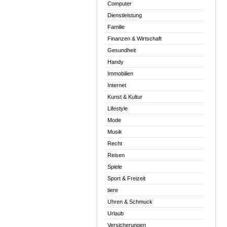
Computer
Dienstleistung
Familie
Finanzen & Wirtschaft
Gesundheit
Handy
Immobilien
Internet
Kunst & Kultur
Lifestyle
Mode
Musik
Recht
Reisen
Spiele
Sport & Freizeit
tiere
Uhren & Schmuck
Urlaub
Versicherungen