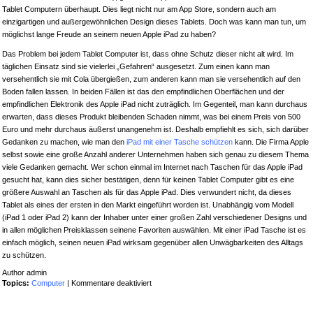
Tablet Computern überhaupt. Dies liegt nicht nur am App Store, sondern auch am
einzigartigen und außergewöhnlichen Design dieses Tablets. Doch was kann man tun, um
möglichst lange Freude an seinem neuen Apple iPad zu haben?
Das Problem bei jedem Tablet Computer ist, dass ohne Schutz dieser nicht alt wird. Im
täglichen Einsatz sind sie vielerlei „Gefahren“ ausgesetzt. Zum einen kann man
versehentlich sie mit Cola übergießen, zum anderen kann man sie versehentlich auf den
Boden fallen lassen. In beiden Fällen ist das den empfindlichen Oberflächen und der
empfindlichen Elektronik des Apple iPad nicht zuträglich. Im Gegenteil, man kann durchaus
erwarten, dass dieses Produkt bleibenden Schaden nimmt, was bei einem Preis von 500
Euro und mehr durchaus äußerst unangenehm ist. Deshalb empfiehlt es sich, sich darüber
Gedanken zu machen, wie man den
iPad mit einer Tasche schützen
kann. Die Firma Apple
selbst sowie eine große Anzahl anderer Unternehmen haben sich genau zu diesem Thema
viele Gedanken gemacht. Wer schon einmal im Internet nach Taschen für das Apple iPad
gesucht hat, kann dies sicher bestätigen, denn für keinen Tablet Computer gibt es eine
größere Auswahl an Taschen als für das Apple iPad. Dies verwundert nicht, da dieses
Tablet als eines der ersten in den Markt eingeführt worden ist. Unabhängig vom Modell
(iPad 1 oder iPad 2) kann der Inhaber unter einer großen Zahl verschiedener Designs und
in allen möglichen Preisklassen seinene Favoriten auswählen. Mit einer iPad Tasche ist es
einfach möglich, seinen neuen iPad wirksam gegenüber allen Unwägbarkeiten des Alltags
zu schützen.
Author admin
für
Topics:
Computer
|
Kommentare deaktiviert
iPad
richtig