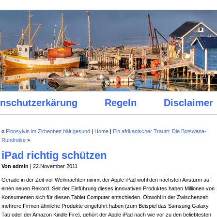
nschutzerkärung
Regeln
Disclaimer
«
Pinosylvin im Zirbenbett hält gesund
|
Home
|
Ein afrikanischer Traum: Die Botswana-
Rundreise
»
iPad richtig schützen
Von admin
| 22.November 2011
Gerade in der Zeit vor Weihnachten nimmt der Apple iPad wohl den nächsten Ansturm auf
einen neuen Rekord. Seit der Einführung dieses innovativen Produktes haben Millionen von
Konsumenten sich für diesen Tablet Computer entschieden. Obwohl in der Zwischenzeit
mehrere Firmen ähnliche Produkte eingeführt haben (zum Beispiel das Samsung Galaxy
Tab oder der Amazon Kindle Fire), gehört der Apple iPad nach wie vor zu den beliebtesten