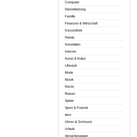
Computer
Dienstleistung
Familie
Finanzen & Wirtschaft
Gesundheit
Handy
Immobilien
Internet
Kunst & Kultur
Lifestyle
Mode
Musik
Recht
Reisen
Spiele
Sport & Freizeit
tiere
Uhren & Schmuck
Urlaub
Versicherungen