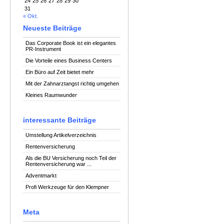
24
25
26
27
28
29
30
31
« Okt.
Neueste Beiträge
Das Corporate Book ist ein elegantes
PR-Instrument
Die Vorteile eines Business Centers
Ein Büro auf Zeit bietet mehr
Mit der Zahnarztangst richtig umgehen
Kleines Raumwunder
interessante Beiträge
Umstellung Artikelverzeichnis
Rentenversicherung
Als die BU Versicherung noch Teil der
Rentenversicherung war ...
Adventmarkt
Profi Werkzeuge für den Klempner
Meta