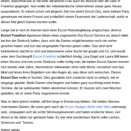
diniert, manchmal war er mit einer attraktiven Frau auch ins Musical oder die Oper in
Frankfurt gegangen. Nun wollte der mittelständische Unternehmer etwas ganz Neues
ausprobieren. Er träumt schon seit längerer Zeit von einem Escort Duo, einer kleinen Party
gemeinsam mit einem Freund und schließlich einem Feuerwerk der Leidenschaft, wofür er
dieses Mal gleich Damen buchen wollte.
Lange hat er sich im Internet nach einer Escort Reisebegleitung umgeschaut, diverse
Escort Frankfurt
Agenturen bieten einen sogenannte Duo Escort Service an, jedoch blieb
bei ihm der Eindruck haften, dass sich die Damen möglicherweise noch nie vorher
gesehen hatten und nun das eingespielte Pärchen geben sollen. Das wird nicht
funktionieren dachte er sich und intensivierte seine Suche bei google und Co. und wurde
unter dem Suchbegriff
Escort Frankfurt
schließlich fündig. Lisa Engel und Laura Will bieten
einen Service und sein erster Eindruck sollte richtig sein, die beiden Escort Damen kennen
sich bereits viele Jahre, harmonieren miteinander ohne viele Worte, verstehen sich fast
blind und lesen ihren Begleitern von den Augen ab, was diese sich wünschen. Dieses
Escort Duo
wollte er buchen. Dies gestaltete sich zunächst nicht so einfach, wie er
eingangs glaubte. Beide Damen sind begehrt und haben ganz kurzfristig keine freien
Termine, die sie aufeinander hätten abstimmen können. Er musste sich zwei Wochen
gedulden, bis er seine Party organisieren konnte.
Was er dann jedoch erlebte, will ihm lange in Erinnerung bleiben. Die beiden überaus
charmanten Damen, die sonst gern auch als
Escort Stuttgar, Berlin oder Wien
unterwegs
sind, entpuppten sich als echte Stimmungskanonen und hatten erotische Ideen, von
denen er bis dahin nur geträumt hatte. Es war eine wunderbare Nacht voller Lachen,
Scherzen und Tanzen.
Author admin