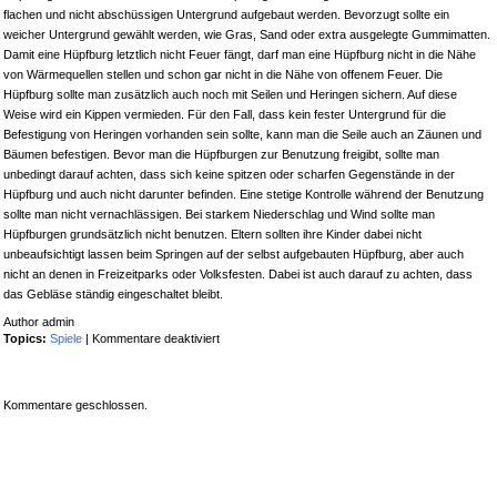
flachen und nicht abschüssigen Untergrund aufgebaut werden. Bevorzugt sollte ein
weicher Untergrund gewählt werden, wie Gras, Sand oder extra ausgelegte Gummimatten.
Damit eine Hüpfburg letztlich nicht Feuer fängt, darf man eine Hüpfburg nicht in die Nähe
von Wärmequellen stellen und schon gar nicht in die Nähe von offenem Feuer. Die
Hüpfburg sollte man zusätzlich auch noch mit Seilen und Heringen sichern. Auf diese
Weise wird ein Kippen vermieden. Für den Fall, dass kein fester Untergrund für die
Befestigung von Heringen vorhanden sein sollte, kann man die Seile auch an Zäunen und
Bäumen befestigen. Bevor man die Hüpfburgen zur Benutzung freigibt, sollte man
unbedingt darauf achten, dass sich keine spitzen oder scharfen Gegenstände in der
Hüpfburg und auch nicht darunter befinden. Eine stetige Kontrolle während der Benutzung
sollte man nicht vernachlässigen. Bei starkem Niederschlag und Wind sollte man
Hüpfburgen grundsätzlich nicht benutzen. Eltern sollten ihre Kinder dabei nicht
unbeaufsichtigt lassen beim Springen auf der selbst aufgebauten Hüpfburg, aber auch
nicht an denen in Freizeitparks oder Volksfesten. Dabei ist auch darauf zu achten, dass
das Gebläse ständig eingeschaltet bleibt.
Author admin
für
Topics:
Spiele
|
Kommentare deaktiviert
Eine
Hüpfburg
„verkehrssicher“
Kommentare geschlossen.
aufbauen