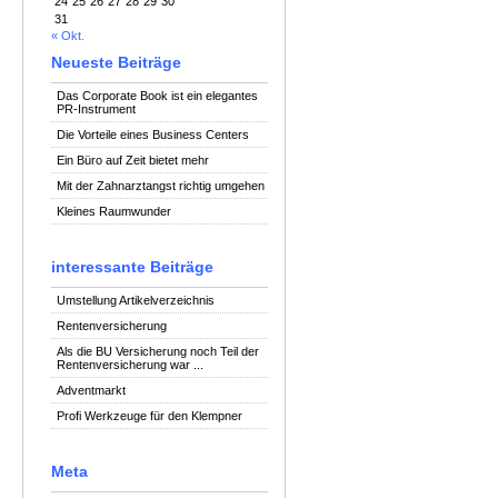
24
25
26
27
28
29
30
31
« Okt.
Neueste Beiträge
Das Corporate Book ist ein elegantes
PR-Instrument
Die Vorteile eines Business Centers
Ein Büro auf Zeit bietet mehr
Mit der Zahnarztangst richtig umgehen
Kleines Raumwunder
interessante Beiträge
Umstellung Artikelverzeichnis
Rentenversicherung
Als die BU Versicherung noch Teil der
Rentenversicherung war ...
Adventmarkt
Profi Werkzeuge für den Klempner
Meta