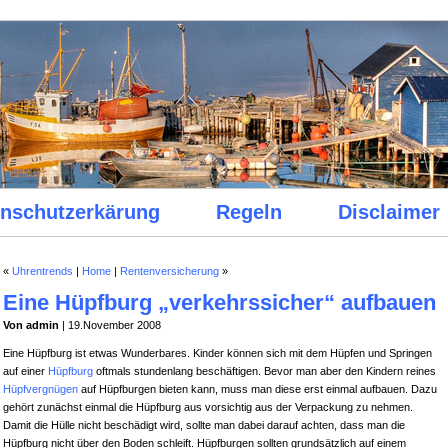
nschutzerkärung
Regeln
Disclaimer
«
Uhrentrends
|
Home
|
Rentenversicherung
»
Eine Hüpfburg „verkehrssicher“ aufbauen
Von admin
| 19.November 2008
Eine Hüpfburg ist etwas Wunderbares. Kinder können sich mit dem Hüpfen und Springen
auf einer
Hüpfburg
oftmals stundenlang beschäftigen. Bevor man aber den Kindern reines
Hüpfvergnügen
auf Hüpfburgen bieten kann, muss man diese erst einmal aufbauen. Dazu
gehört zunächst einmal die Hüpfburg aus vorsichtig aus der Verpackung zu nehmen.
Damit die Hülle nicht beschädigt wird, sollte man dabei darauf achten, dass man die
Hüpfburg nicht über den Boden schleift. Hüpfburgen sollten grundsätzlich auf einem