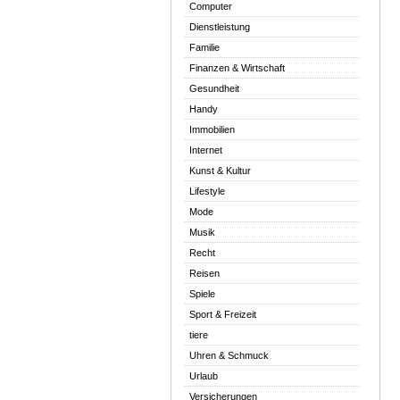
Computer
Dienstleistung
Familie
Finanzen & Wirtschaft
Gesundheit
Handy
Immobilien
Internet
Kunst & Kultur
Lifestyle
Mode
Musik
Recht
Reisen
Spiele
Sport & Freizeit
tiere
Uhren & Schmuck
Urlaub
Versicherungen