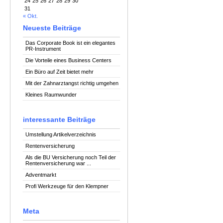
24
25
26
27
28
29
30
31
« Okt.
Neueste Beiträge
Das Corporate Book ist ein elegantes
PR-Instrument
Die Vorteile eines Business Centers
Ein Büro auf Zeit bietet mehr
Mit der Zahnarztangst richtig umgehen
Kleines Raumwunder
interessante Beiträge
Umstellung Artikelverzeichnis
Rentenversicherung
Als die BU Versicherung noch Teil der
Rentenversicherung war ...
Adventmarkt
Profi Werkzeuge für den Klempner
Meta