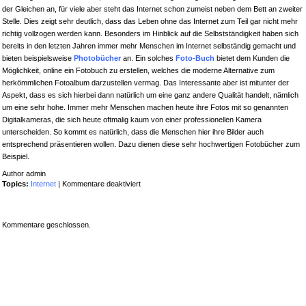
der Gleichen an, für viele aber steht das Internet schon zumeist neben dem Bett an zweiter
Stelle. Dies zeigt sehr deutlich, dass das Leben ohne das Internet zum Teil gar nicht mehr
richtig vollzogen werden kann. Besonders im Hinblick auf die Selbstständigkeit haben sich
bereits in den letzten Jahren immer mehr Menschen im Internet selbständig gemacht und
bieten beispielsweise
Photobücher
an. Ein solches
Foto-Buch
bietet dem Kunden die
Möglichkeit, online ein Fotobuch zu erstellen, welches die moderne Alternative zum
herkömmlichen Fotoalbum darzustellen vermag. Das Interessante aber ist mitunter der
Aspekt, dass es sich hierbei dann natürlich um eine ganz andere Qualität handelt, nämlich
um eine sehr hohe. Immer mehr Menschen machen heute ihre Fotos mit so genannten
Digitalkameras, die sich heute oftmalig kaum von einer professionellen Kamera
unterscheiden. So kommt es natürlich, dass die Menschen hier ihre Bilder auch
entsprechend präsentieren wollen. Dazu dienen diese sehr hochwertigen Fotobücher zum
Beispiel.
Author admin
für
Topics:
Internet
|
Kommentare deaktiviert
Der
Reiz
am
Kommentare geschlossen.
Foto-
Buch
online