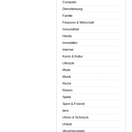
Computer
Dienstleistung
Familie
Finanzen & Wirtschaft
Gesundheit
Handy
Immobilien
Internet
Kunst & Kultur
Lifestyle
Mode
Musik
Recht
Reisen
Spiele
Sport & Freizeit
tiere
Uhren & Schmuck
Urlaub
Versicherungen