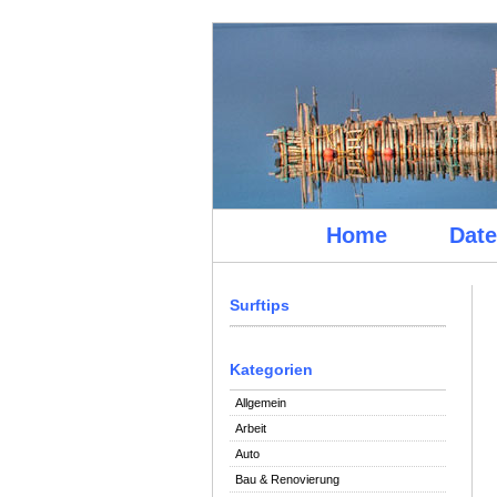
Home
Date
Surftips
Kategorien
Allgemein
Arbeit
Auto
Bau & Renovierung