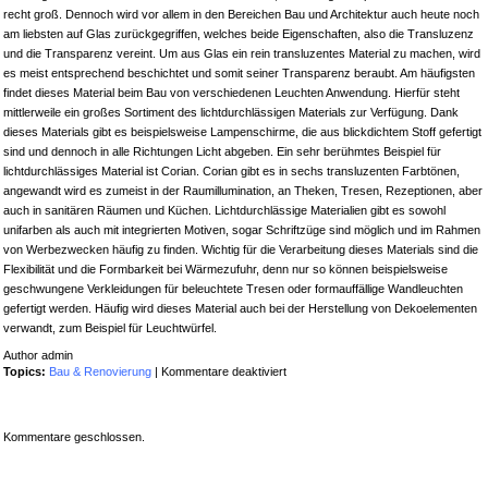
recht groß. Dennoch wird vor allem in den Bereichen Bau und Architektur auch heute noch
am liebsten auf Glas zurückgegriffen, welches beide Eigenschaften, also die Transluzenz
und die Transparenz vereint. Um aus Glas ein rein transluzentes Material zu machen, wird
es meist entsprechend beschichtet und somit seiner Transparenz beraubt. Am häufigsten
findet dieses Material beim Bau von verschiedenen Leuchten Anwendung. Hierfür steht
mittlerweile ein großes Sortiment des lichtdurchlässigen Materials zur Verfügung. Dank
dieses Materials gibt es beispielsweise Lampenschirme, die aus blickdichtem Stoff gefertigt
sind und dennoch in alle Richtungen Licht abgeben. Ein sehr berühmtes Beispiel für
lichtdurchlässiges Material ist Corian. Corian gibt es in sechs transluzenten Farbtönen,
angewandt wird es zumeist in der Raumillumination, an Theken, Tresen, Rezeptionen, aber
auch in sanitären Räumen und Küchen. Lichtdurchlässige Materialien gibt es sowohl
unifarben als auch mit integrierten Motiven, sogar Schriftzüge sind möglich und im Rahmen
von Werbezwecken häufig zu finden. Wichtig für die Verarbeitung dieses Materials sind die
Flexibilität und die Formbarkeit bei Wärmezufuhr, denn nur so können beispielsweise
geschwungene Verkleidungen für beleuchtete Tresen oder formauffällige Wandleuchten
gefertigt werden. Häufig wird dieses Material auch bei der Herstellung von Dekoelementen
verwandt, zum Beispiel für Leuchtwürfel.
Author admin
für
Topics:
Bau & Renovierung
|
Kommentare deaktiviert
Was
ist
transluzentes
Kommentare geschlossen.
Material?