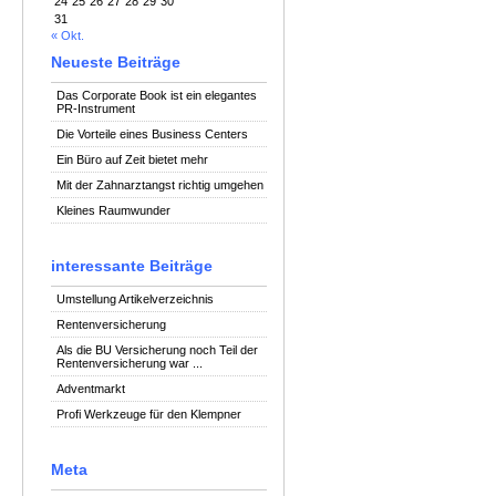
24
25
26
27
28
29
30
31
« Okt.
Neueste Beiträge
Das Corporate Book ist ein elegantes
PR-Instrument
Die Vorteile eines Business Centers
Ein Büro auf Zeit bietet mehr
Mit der Zahnarztangst richtig umgehen
Kleines Raumwunder
interessante Beiträge
Umstellung Artikelverzeichnis
Rentenversicherung
Als die BU Versicherung noch Teil der
Rentenversicherung war ...
Adventmarkt
Profi Werkzeuge für den Klempner
Meta