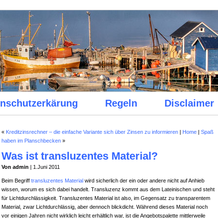
nschutzerkärung
Regeln
Disclaimer
«
Kreditzinsrechner – die einfache Variante sich über Zinsen zu informieren
|
Home
|
Spaß
haben im Planschbecken
»
Was ist transluzentes Material?
Von admin
| 1.Juni 2011
Beim Begriff
transluzentes Material
wird sicherlich der ein oder andere nicht auf Anhieb
wissen, worum es sich dabei handelt. Transluzenz kommt aus dem Lateinischen und steht
für Lichtdurchlässigkeit. Transluzentes Material ist also, im Gegensatz zu transparentem
Material, zwar Lichtdurchlässig, aber dennoch blickdicht. Während dieses Material noch
vor einigen Jahren nicht wirklich leicht erhältlich war, ist die Angebotspalette mittlerweile