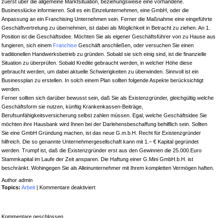
zuerst über die allgemeine Marktsituation, beziehungsweise eine vorhandene.
Businesslücke informieren. Soll es ein Einzelunternehmen, eine GmbH, oder die
Anpassung an ein Franchising Unternehmen sein. Ferner die Maßnahme eine eingeführte
Geschäftvertretung zu übernehmen, ist dabei als Möglichkeit in Betracht zu ziehen. An 1.
Position ist die Geschäftsidee. Möchten Sie als eigener Geschäftsführer von zu Hause aus
fungieren, sich einem
Franchise
Geschäft anschließen, oder versuchen Sie einen
traditionellen Handwerksbetrieb zu gründen. Sobald sie sich einig sind, ist die finanzielle
Situation zu überprüfen. Sobald Kredite gebraucht werden, in welcher Höhe diese
gebraucht werden, um dabei aktuelle Schwierigkeiten zu überwinden. Sinnvoll ist ein
Businessplan zu erstellen. In solch einem Plan sollten folgende Aspekte berücksichtigt
werden.
Ferner sollten sich darüber bewusst sein, daß Sie als Existenzgründer, gleichgültig welche
Geschäftsform sie nutzen, künftig Krankenkassen-Beiträge,
Berufsunfähigkeitsversicherung selbst zahlen müssen. Egal, welche Geschäftsidee Sie
möchten ihre Hausbank wird Ihnen bei der Darlehensbeschaffung behilflich sein. Sollten
Sie eine GmbH Gründung machen, ist das neue G.m.b.H. Recht für Existenzgründer
hilfreich. Die so genannte Unternehmergesellschaft kann mit 1.– € Kapital gegründet
werden. Trumpf ist, daß die Existenzgründer erst aus den Gewinnen die 25.000.Euro
Stammkapital im Laufe der Zeit ansparen. Die Haftung einer G.Mini GmbH.b.H. ist
beschränkt. Wohingegen Sie als Alleinunternehmer mit Ihrem kompletten Vermögen haften.
Author admin
für
Topics:
Arbeit
|
Kommentare deaktiviert
In
der
heutigen
Kommentare geschlossen.