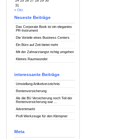
24
25
26
27
28
29
30
31
« Okt.
Neueste Beiträge
Das Corporate Book ist ein elegantes
PR-Instrument
Die Vorteile eines Business Centers
Ein Büro auf Zeit bietet mehr
Mit der Zahnarztangst richtig umgehen
Kleines Raumwunder
interessante Beiträge
Umstellung Artikelverzeichnis
Rentenversicherung
Als die BU Versicherung noch Teil der
Rentenversicherung war ...
Adventmarkt
Profi Werkzeuge für den Klempner
Meta