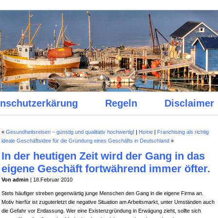
nschutzerkärung
Regeln
Disclaimer
«
Gesundheitsreisen – günstig und qualitativ hochwertig!
|
Home
|
Franchising als richtig
ideale Geschäftsidee für die Gründung eines Geschäfts in Deutschland
»
In der heutigen Zeit wird der Gang in das
eigene Geschäft fortwährend immer öfter.
Von admin
| 18.Februar 2010
Stets häufiger streben gegenwärtig junge Menschen den Gang in die eigene Firma an.
Motiv hierfür ist zuguterletzt die negative Situation am Arbeitsmarkt, unter Umständen auch
die Gefahr vor Entlassung. Wer eine Existenzgründung in Erwägung zieht, sollte sich