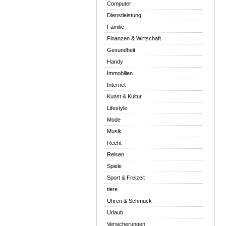
Computer
Dienstleistung
Familie
Finanzen & Wirtschaft
Gesundheit
Handy
Immobilien
Internet
Kunst & Kultur
Lifestyle
Mode
Musik
Recht
Reisen
Spiele
Sport & Freizeit
tiere
Uhren & Schmuck
Urlaub
Versicherungen