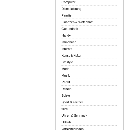
Computer
Dienstleistung
Familie
Finanzen & Wirtschaft
Gesundheit
Handy
Immobilien
Internet
Kunst & Kultur
Lifestyle
Mode
Musik
Recht
Reisen
Spiele
Sport & Freizeit
tiere
Uhren & Schmuck
Urlaub
Versicherungen