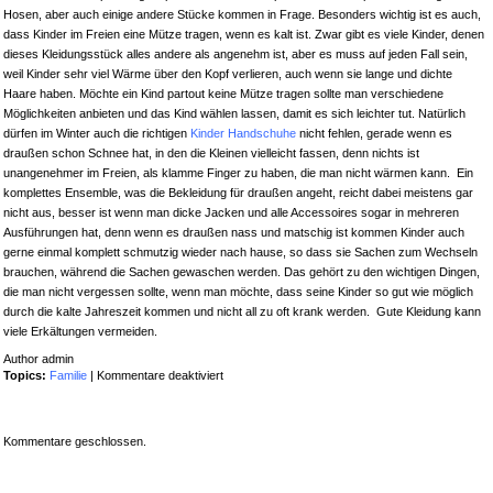
Hosen, aber auch einige andere Stücke kommen in Frage. Besonders wichtig ist es auch,
dass Kinder im Freien eine Mütze tragen, wenn es kalt ist. Zwar gibt es viele Kinder, denen
dieses Kleidungsstück alles andere als angenehm ist, aber es muss auf jeden Fall sein,
weil Kinder sehr viel Wärme über den Kopf verlieren, auch wenn sie lange und dichte
Haare haben. Möchte ein Kind partout keine Mütze tragen sollte man verschiedene
Möglichkeiten anbieten und das Kind wählen lassen, damit es sich leichter tut. Natürlich
dürfen im Winter auch die richtigen
Kinder Handschuhe
nicht fehlen, gerade wenn es
draußen schon Schnee hat, in den die Kleinen vielleicht fassen, denn nichts ist
unangenehmer im Freien, als klamme Finger zu haben, die man nicht wärmen kann. Ein
komplettes Ensemble, was die Bekleidung für draußen angeht, reicht dabei meistens gar
nicht aus, besser ist wenn man dicke Jacken und alle Accessoires sogar in mehreren
Ausführungen hat, denn wenn es draußen nass und matschig ist kommen Kinder auch
gerne einmal komplett schmutzig wieder nach hause, so dass sie Sachen zum Wechseln
brauchen, während die Sachen gewaschen werden. Das gehört zu den wichtigen Dingen,
die man nicht vergessen sollte, wenn man möchte, dass seine Kinder so gut wie möglich
durch die kalte Jahreszeit kommen und nicht all zu oft krank werden. Gute Kleidung kann
viele Erkältungen vermeiden.
Author admin
für
Topics:
Familie
|
Kommentare deaktiviert
Gut
durch
den
Kommentare geschlossen.
Winter