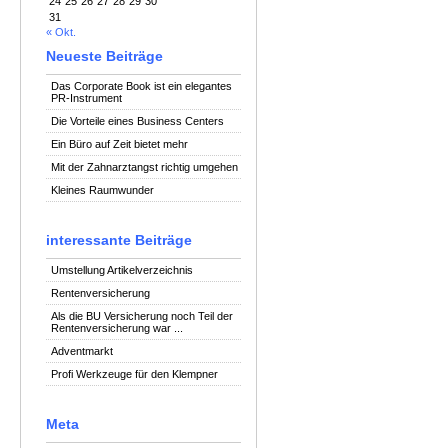
24
25
26
27
28
29
30
31
« Okt.
Neueste Beiträge
Das Corporate Book ist ein elegantes
PR-Instrument
Die Vorteile eines Business Centers
Ein Büro auf Zeit bietet mehr
Mit der Zahnarztangst richtig umgehen
Kleines Raumwunder
interessante Beiträge
Umstellung Artikelverzeichnis
Rentenversicherung
Als die BU Versicherung noch Teil der
Rentenversicherung war ...
Adventmarkt
Profi Werkzeuge für den Klempner
Meta