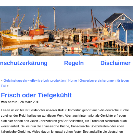
nschutzerkärung
Regeln
Disclaimer
«
Gelatinekapseln – effektive Lohnproduktion
|
Home
|
Gewerbeversicherungen für jeden
Fall
»
Frisch oder Tiefgekühlt
Von admin
| 28.März 2011
Essen ist ein fester Bestandteil unserer Kultur. Immerhin gehört auch die deutsche Küche
zu einer der Reichhaltigsten auf dieser Welt. Aber auch internationale Gerichte erfreuen
sich hier schon seit vielen Jahrzehnten großer Beliebtheit, ein Trend der sicherlich auch
weiter anhält. Sei es nun die chinesische Küche, französische Spezialitäten oder eben
italienische Gerichte. Vieles davon ist quasi schon fester Bestandteil in die deutschen