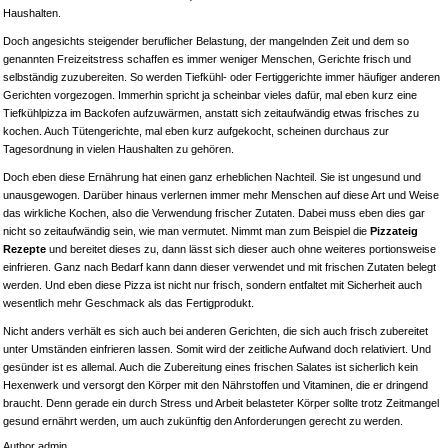
Haushalten.
Doch angesichts steigender beruflicher Belastung, der mangelnden Zeit und dem so
genannten Freizeitstress schaffen es immer weniger Menschen, Gerichte frisch und
selbständig zuzubereiten. So werden Tiefkühl- oder Fertiggerichte immer häufiger anderen
Gerichten vorgezogen. Immerhin spricht ja scheinbar vieles dafür, mal eben kurz eine
Tiefkühlpizza im Backofen aufzuwärmen, anstatt sich zeitaufwändig etwas frisches zu
kochen. Auch Tütengerichte, mal eben kurz aufgekocht, scheinen durchaus zur
Tagesordnung in vielen Haushalten zu gehören.
Doch eben diese Ernährung hat einen ganz erheblichen Nachteil. Sie ist ungesund und
unausgewogen. Darüber hinaus verlernen immer mehr Menschen auf diese Art und Weise
das wirkliche Kochen, also die Verwendung frischer Zutaten. Dabei muss eben dies gar
nicht so zeitaufwändig sein, wie man vermutet. Nimmt man zum Beispiel die
Pizzateig
Rezepte
und bereitet dieses zu, dann lässt sich dieser auch ohne weiteres portionsweise
einfrieren. Ganz nach Bedarf kann dann dieser verwendet und mit frischen Zutaten belegt
werden. Und eben diese Pizza ist nicht nur frisch, sondern entfaltet mit Sicherheit auch
wesentlich mehr Geschmack als das Fertigprodukt.
Nicht anders verhält es sich auch bei anderen Gerichten, die sich auch frisch zubereitet
unter Umständen einfrieren lassen. Somit wird der zeitliche Aufwand doch relativiert. Und
gesünder ist es allemal. Auch die Zubereitung eines frischen Salates ist sicherlich kein
Hexenwerk und versorgt den Körper mit den Nährstoffen und Vitaminen, die er dringend
braucht. Denn gerade ein durch Stress und Arbeit belasteter Körper sollte trotz Zeitmangel
gesund ernährt werden, um auch zukünftig den Anforderungen gerecht zu werden.
Author admin