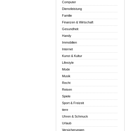
Computer
Dienstleistung
Familie
Finanzen & Wirtschaft
Gesundheit
Handy
Immobilien
Internet
Kunst & Kultur
Lifestyle
Mode
Musik
Recht
Reisen
Spiele
Sport & Freizeit
tiere
Uhren & Schmuck
Urlaub
Versicherungen