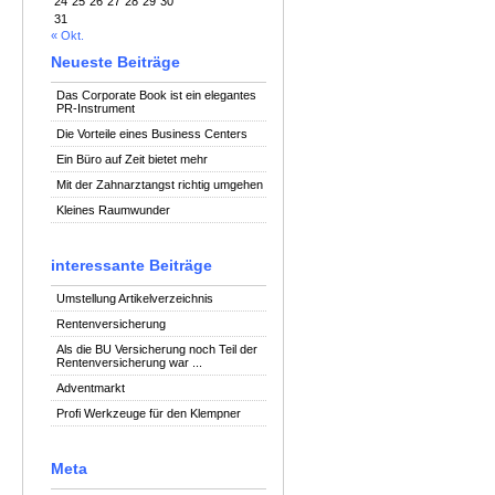
24
25
26
27
28
29
30
31
« Okt.
Neueste Beiträge
Das Corporate Book ist ein elegantes
PR-Instrument
Die Vorteile eines Business Centers
Ein Büro auf Zeit bietet mehr
Mit der Zahnarztangst richtig umgehen
Kleines Raumwunder
interessante Beiträge
Umstellung Artikelverzeichnis
Rentenversicherung
Als die BU Versicherung noch Teil der
Rentenversicherung war ...
Adventmarkt
Profi Werkzeuge für den Klempner
Meta