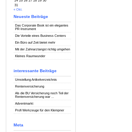
24
25
26
27
28
29
30
31
« Okt.
Neueste Beiträge
Das Corporate Book ist ein elegantes
PR-Instrument
Die Vorteile eines Business Centers
Ein Büro auf Zeit bietet mehr
Mit der Zahnarztangst richtig umgehen
Kleines Raumwunder
interessante Beiträge
Umstellung Artikelverzeichnis
Rentenversicherung
Als die BU Versicherung noch Teil der
Rentenversicherung war ...
Adventmarkt
Profi Werkzeuge für den Klempner
Meta