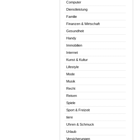
Computer
Dienstleistung
Familie
Finanzen & Wirtschaft
Gesundheit
Handy
Immobilien
Internet
Kunst & Kultur
Lifestyle
Mode
Musik
Recht
Reisen
Spiele
Sport & Freizeit
tiere
Uhren & Schmuck
Urlaub
Versicherungen