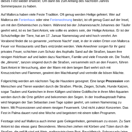
dieses Fest wieder erweckt. Um dann bis zum Anfang des nächsten Jahres
Sommerpause zu haben.
Auf Mallorca haben viele Feste Tradition. Oft genug werden Heilige gefeiert. Wer auf
Mallorca ein
Ferienhaus
oder eine
Ferienwohnung
besitzt, ist oft genug Gast auf der Insel,
um mit den Einheimischen zu feiern. Während bei der Johannesnacht Johannes der Täufer
geehrt wird, ist es bei Sant Antoni, wie sollte es anders sein, der Heilige Antonius. Er ist der
Schutzheilige der Tiere, hat am 17. Januar Namenstag und wird hoch verehrt. Am
Vorabend findet die so genannte „verhexte Nacht“ statt, in der in vielen Orten von Mallorca
Feuer vor Restaurants und Bars entzündet werden. Viele Anwohner sorgen für ihr ganz
privates Feuer, schichten zum Schutz des Asphalts Sand auf die Straßen, bauen ihre
riesigen Holzfeuer auf und laden dazu Nachbarn, Familie und viele Freunde ein. Die Teufel,
die „dimonis“, tanzen singend durch die Straßen, versammeln sich an den Feuern, führen
Sant Antoni in Versuchung, aber der Mann mit dem langen Bart wehrt sich mit
Kreuzzeichen und Flammen, gewinnt den Machtkampf und vertreibt die bösen Mächte.
Folgerichtig werden am nächsten Tag die Haustiere gesegnet. Eine lange
Prozession
von
Menschen und Tieren wandert durch die Straßen. Pferde, Ziegen, Schafe, Hunde Katzen,
sogar Tauben und Kaninchen in ihren Käfigen und kleine Goldfische in ihren Mini-Aquarien
werden durch die Orte geführt und bekommen den Segen. In der Inselhauptstadt Palma
wird hingegen der San Sebastian zwei Tage später geehrt, um seinen Namenstag zu
feiern. Mit Prozessionen und einem riesigen Feuerwerk. Und nicht zuletzt Konzerten. Das
Fest in Palma dauert rund eine Woche und begeistert mit einem tollen Programm.
Festtage sind auf Mallorca auch immer gute Gelegenheiten, gemeinsam zu essen. Zu Sant
Antoni ist das etwas ganz Besonderes. Menschen ziehen mit Körben und Tüten durch die
Straßen, die gefüllt sind mit Wein, mallorquinischem Brot, Bauchfleisch, Sobrassada (eine