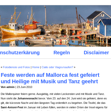
nschutzerkärung
Regeln
Disclaimer
«
Fotodienste und Fotos
|
Home
|
Cialis oder Viagra kaufen?
»
Feste werden auf Mallorca fest gefeiert
und Heilige mit Musik und Tanz geehrt
Von admin
| 23.Juni 2010
Die Mallorquiner feiern gerne. Ausgiebig, mit vielen Leckereien und mit Musik und Tanz.
Nun steht die
Johannesnacht
bevor. Vom 23. auf den 24. Juni wird sie gefeiert, denn es
gilt, die kürzeste Nacht und den längsten Tag ordentlich zu begehen. Die Teufel, die das
Sant-Antoni-Fest
im Januar mit Leben füllen, werden in vielen Orten der Insel eigens für