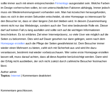
sollte immer auch mit einem entsprechenden
Firmenlogo
ausgestattet sein. Welche Farben
im Design vorherrschen sollen, ist von unterschiedlichen Faktoren abhängig. Immer jedoch
muss ein Wiedererkennungswert vorhanden sein. Man hat inzwischen herausgefunden,
dass es sich in den ersten Sekunden entscheidet, ob eine Homepage so interessant für
den Besucher ist, dass er über längere Zeit dort bleiben wird. In diesem Zusammenhang
nimmt nicht nur das Webdesign, sondern auch der Text eine bedeutende Rolle ein. Dieser
darf auf keinen Fall zu lang ausfallen und sollte sich auf die wichtigen Informationen
beschränken. Es ist erklärtes Ziel einer Internetpräsenz, so viele User wie möglich auf die
Seiten zu bekommen. Dies wird auf Dauer gesehen nur dann gelingen, wenn nach dem
Homepage erstellen
auch die Pflege der Seiten gewährleistet ist. Dem Besucher immer
wieder einen Mehrwert zu bieten, zahlt sich mit Sicherheit aus und wird ihn dazu
veranlassen, bestimmt mal wieder vorbeizuschauen. Wer seine erste Homepage erstellen
lassen will, muss darauf achten, dass all diese Aspekte berücksichtigt werden. Dann wird
der Erfolg nicht ausbleiben, der sich nicht zuletzt durch zahlreiche Besucher festmachen
lässt.
Author admin
für
Topics:
Internet
|
Kommentare deaktiviert
Die
erste
Homepage
Kommentare geschlossen.
erstellen
lassen