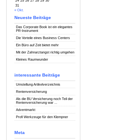
24
25
26
27
28
29
30
31
« Okt.
Neueste Beiträge
Das Corporate Book ist ein elegantes
PR-Instrument
Die Vorteile eines Business Centers
Ein Büro auf Zeit bietet mehr
Mit der Zahnarztangst richtig umgehen
Kleines Raumwunder
interessante Beiträge
Umstellung Artikelverzeichnis
Rentenversicherung
Als die BU Versicherung noch Teil der
Rentenversicherung war ...
Adventmarkt
Profi Werkzeuge für den Klempner
Meta