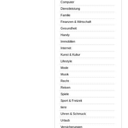
Computer
Dienstleistung
Familie
Finanzen & Wirtschaft
Gesundheit
Handy
Immobilien
Internet
Kunst & Kultur
Lifestyle
Mode
Musik
Recht
Reisen
Spiele
Sport & Freizeit
tiere
Uhren & Schmuck
Urlaub
Versicherungen